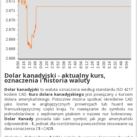
2.671
2.671
2.670
2.670
2.669
2.669
2.668
6:24
0:12
1:32
4:00
1:20
7:48
5:08
8:56
0:16
2:44
0:04
6:32
3:52
7:40
9:00
1:28
2:48
5:16
2:36
9:04
Dolar kanadyjski - aktualny kurs,
oznaczenia i historia waluty
Dolar kanadyjski
to waluta oznaczona według standardu ISO 4217
kodem CAD.
Kurs dolara kanadyjskiego
jest powiązany z kursem
dolara amerykańskiego. Potocznie można spotkać określenie CAD
jako loonie w anglojęzycznych prowincjach lub huard we
francuskojęzycznej części kraju. To nawiązanie do symbolu na
jednodolarówce z wędrownym ptakiem o nazwie nur lodowcowy.
Dolar Kanady
posiada taki sam symbol, jak jego amerykański
odpowiednik - $, jednak dla rozróżnienia powszechnie stosowane są
dwa oznaczenia C$ i CAD$.