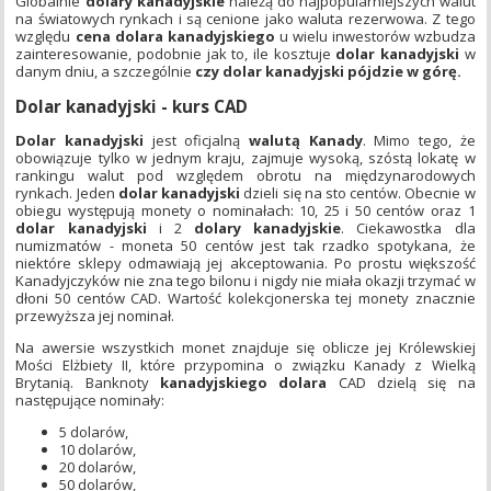
Globalnie
dolary kanadyjskie
należą do najpopularniejszych walut
na światowych rynkach i są cenione jako waluta rezerwowa. Z tego
względu
cena dolara kanadyjskiego
u wielu inwestorów wzbudza
zainteresowanie, podobnie jak to, ile kosztuje
dolar kanadyjski
w
danym dniu, a szczególnie
czy dolar kanadyjski pójdzie w górę.
Dolar kanadyjski - kurs CAD
Dolar kanadyjski
jest oficjalną
walutą Kanady
. Mimo tego, że
obowiązuje tylko w jednym kraju, zajmuje wysoką, szóstą lokatę w
rankingu walut pod względem obrotu na międzynarodowych
rynkach. Jeden
dolar kanadyjski
dzieli się na sto centów. Obecnie w
obiegu występują monety o nominałach: 10, 25 i 50 centów oraz 1
dolar kanadyjski
i 2
dolary kanadyjskie
. Ciekawostka dla
numizmatów - moneta 50 centów jest tak rzadko spotykana, że
niektóre sklepy odmawiają jej akceptowania. Po prostu większość
Kanadyjczyków nie zna tego bilonu i nigdy nie miała okazji trzymać w
dłoni 50 centów CAD. Wartość kolekcjonerska tej monety znacznie
przewyższa jej nominał.
Na awersie wszystkich monet znajduje się oblicze jej Królewskiej
Mości Elżbiety II, które przypomina o związku Kanady z Wielką
Brytanią. Banknoty
kanadyjskiego dolara
CAD dzielą się na
następujące nominały:
5 dolarów,
10 dolarów,
20 dolarów,
50 dolarów,