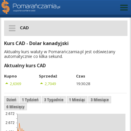
CAD
Kurs CAD - Dolar kanadyjski
Aktualny kurs waluty w Pomarańczarnia.pl jest odświeżany
automatycznie co kilka sekund.
Aktualny kurs CAD
Kupno
Sprzedaż
Czas
2,6369
2,7049
19:30:28
Dzień
1 Tydzień
3 Tygodnie
1 Miesiąc
3 Miesiące
6 Miesięcy
2.672
2.672