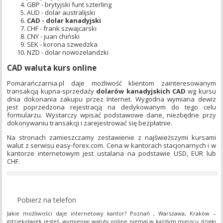
GBP - brytyjski funt szterling
AUD - dolar australijski
CAD - dolar kanadyjski
CHF - frank szwajcarski
CNY - juan chiński
SEK - korona szwedzka
NZD - dolar nowozelandzki
CAD waluta kurs online
Pomarańczarnia.pl daje możliwość klientom zainteresowanym
transakcją kupna-sprzedaży
dolarów kanadyjskich CAD
wg kursu
dnia dokonania zakupu przez Internet. Wygodna wymiana dewiz
jest poprzedzona rejestracją na dedykowanym do tego celu
formularzu. Wystarczy wpisać podstawowe dane, niezbędne przy
dokonywaniu transakcji i zarejestrować się bezpłatnie.
Na stronach zamieszczamy zestawienie z najświeższymi kursami
walut z serwisu easy-forex.com. Cena w kantorach stacjonarnych i w
kantorze internetowym jest ustalana na podstawie USD, EUR lub
CHF.
Pobierz na telefon
Jakie​ możliwości​ daje​ internetowy​ kantor?​ Poznań​ ,​ Warszawa,​ Kraków​ –​
gdziekolwiek​ jesteś, wymieniaj​ waluty​ online​ niemal​ w​ każdym​ miejscu​ dzięki​