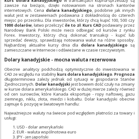
kurs dolara
kanadyjskiego
w transakcjach kupna-sprzedaży są
zawsze na bieżąco, dzięki notowaniom na stronach kantorów
internetowych. Cena
dolara kanadyjskiego
, podobnie jak innych
walut jest w zestawieniach podawana z dokładnością do czterech
miejsc po przecinku. Dla inwestorów, którzy chcą kupić 100, 500 czy
1000 dolarów
, łatwo przeliczyć
ile to zł
.
Kurs CAD
podawany przez
Narodowy Bank Polski może nieco odbiegać od kursów z rynku
Forex. Inwestorzy, którzy chcą dokonać transakcji - kupić lub
sprzedać dewizy, sprawdzają notowania walut na różne sposoby.
Najbardziej aktualne kursy dnia dla
dolara kanadyjskiego
są
zamieszczane w Internecie i odświeżane w czasie rzeczywistym.
Dolary kanadyjskie - mocna waluta rezerwowa
Obecnie analitycy podchodzą optymistycznie do inwestowania w
CAD ze względu na stabilny
kurs dolara kanadyjskiego
.
Prognoza
długoterminowa zależy jednak od sytuacji w gospodarce Stanów
Zjednoczonych.
Dolar kanadyjski
jest bowiem dość czuły na zmiany
w kursie dolara amerykańskiego. CAD w dużej mierze zależy również
od cen surowców, które Kanada eksportuje - ropy naftowej, gazu
ziemnego, niklu, złota, miedzi i kobaltu. Dolar kanadyjski obecnie
zajmuje 6. pozycję w światowym handlu:
Najważniejsze waluty na świecie pod względem płatności za towary i
usługi:
USD - dolar amerykański
EUR - waluta wspólnotowa euro
JPY - jen japoński