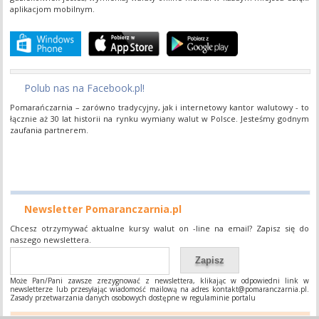
aplikacjom​ mobilnym.
Polub nas na Facebook.pl!
Pomarańczarnia​ –​ zarówno​ tradycyjny,​ jak​ i​ internetowy​ kantor​ walutowy​ -​ to​
łącznie​ aż​ 30​ lat historii​ na​ rynku​ wymiany​ walut​ w​ Polsce.​ Jesteśmy​ godnym​
zaufania​ partnerem.
Newsletter Pomaranczarnia.pl
Chcesz otrzymywać aktualne kursy walut on -line na email? Zapisz się do
naszego newslettera.
Może Pan/Pani zawsze zrezygnować z newslettera, klikając w odpowiedni link w
newsletterze lub przesyłając wiadomość mailową na adres
kontakt@pomaranczarnia.pl
.
Zasady przetwarzania danych osobowych dostępne w regulaminie portalu