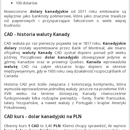
100 dolarów.
Nowoczesne
dolary kanadyjskie
od 2011 roku emitowane są
wyłącznie jako banknoty polimerowe, które jako znacznie trwalsze
od papierowych i przysparzające fałszerzom o wiele więcej
trudności.
CAD - historia waluty Kanady
CAD waluta po raz pierwszy pojawiła się w 1817 roku.
Kanadyjskie
dolary
zostały wyemitowane przez Bank of Montreal, ale miano
oficjalnej
waluty Kanady
CAD zyskał dopiero ponad pół wieku
później. Początkowo
dolar kanadyjski
obowiązywał jedynie w
górnej Kanadzie oraz w prowincji Quebec.
Kanada
wprowadziła
walutę
CAD na całym obszarze kraju dopiero w okresie
międzywojennym, gdy w 1935 roku swą działalność rozpoczął Bank of
Canada.
Historia CAD jest ściśle związana z kolonizacją kontynentu, która
wymusiła wprowadzenie jednolitej waluty. Jeszcze na przełomie XVII i
XVIII wieku na terenie dzisiejszej Kanady równocześnie
funkcjonowało kilka rodzajów pieniędzy - funty, franki francuskie,
talary hiszpańskie, a nawet waluty z Portugalii i krajów Ameryki
Południowej.
CAD kurs - dolar kanadyjski na PLN
Obecny kurs
1 CAD
to 3,40
PLN
. Klienci chcący sprawdzić, ile wynosi