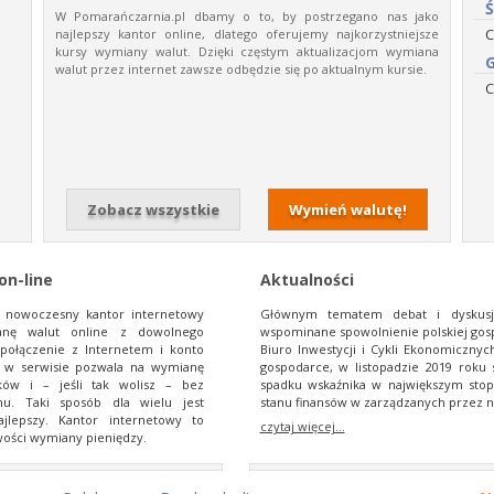
Ś
W​ Pomarańczarnia.pl​ dbamy​ o​ to,​ by​ postrzegano​ nas​ jako​
C
najlepszy​ kantor​ online,​ dlatego oferujemy​ najkorzystniejsze​
kursy​ wymiany​ walut.​ Dzięki​ częstym​ aktualizacjom​ wymiana​
G
walut przez​ internet​ zawsze​ odbędzie​ się​ po​ aktualnym​ kursie.
C
Zobacz wszystkie
Wymień walutę!
on-line
Aktualności
​ nowoczesny​ kantor​ internetowy​
Głównym tematem debat i dyskusji
anę​ walut​ online​ z dowolnego​
wspominane spowolnienie polskiej gos
połączenie​ z​ Internetem​ i​ konto​
Biuro Inwestycji i Cykli Ekonomiczny
​ w​ serwisie pozwala​ na​ wymianę​
gospodarce, w listopadzie 2019 rok
w​ i​ –​ jeśli​ tak​ wolisz​ –​ bez​
spadku wskaźnika w największym sto
.​ Taki sposób​ dla​ wielu​ jest​
stanu finansów w zarządzanych przez n
ajlepszy.​ Kantor​ internetowy​ to​
czytaj więcej...
ości​ wymiany​ pieniędzy.