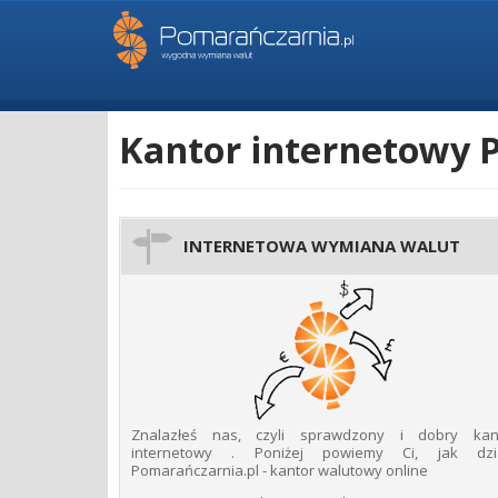
Kantor internetowy 
INTERNETOWA WYMIANA WALUT
Znalazłeś​​ nas,​ czyli​ sprawdzony​ i​​ dobry​ kanto
internetowy​ .​​ Poniżej​​ powiemy​​ Ci,​​ jak​ dzi
Pomarańczarnia.pl​​ -​ kantor​​ walutowy​ online