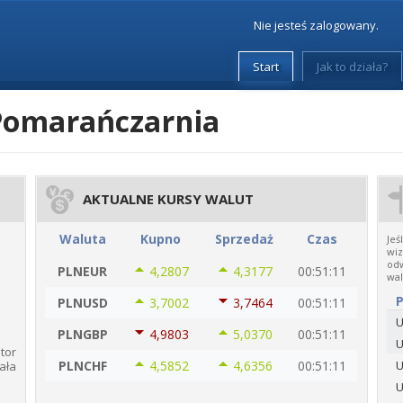
Nie jesteś zalogowany.
Start
Jak to działa?
Pomarańczarnia
AKTUALNE KURSY WALUT
Waluta
Kupno
Sprzedaż
Czas
Jeś
wiz
od
PLNEUR
4,2807
4,3177
00:51:31
wal
PLNUSD
3,7003
3,7464
00:51:31
U
PLNGBP
4,9803
5,0370
00:51:31
U
r​​
PLNCHF
4,5852
4,6355
00:51:31
U
ała
U