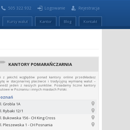
505 322 932
Logowanie
Rejestracja
Kursy walut
Kantor
Blog
Kontakt
KANTORY POMARAŃCZARNIA
li z jakichś względów ponad kantory online przedkładasz
ytę w stacjonarnej placówce i tradycyjną wymianę walut –
wiedź jeden z naszych punktów. Posiadamy liczne kantory
utowe w Poznaniu i innych miastach Polski.
Poznań
l. Grobla 1A
l. Rybaki 12/1
l. Bukowska 156 - CH King Cross
l. Pleszewska 1 - CH Posnania