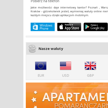
Pobierz na telefon
Jakie​ możliwości​ daje​ internetowy​ kantor?​ Poznań​ ,​ Wars
Kraków​ –​ gdziekolwiek​ jesteś, wymieniaj​ waluty​ online​ niem
każdym​ miejscu​ dzięki​ aplikacjom​ mobilnym.
Nasze waluty
EUR
USD
GBP