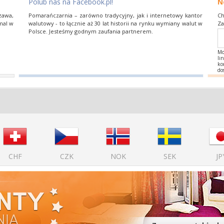
Polub nas na Facebook.pl!
N
zawa,​
Pomarańczarnia​ –​ zarówno​ tradycyjny,​ jak​ i​ internetowy​ kantor​
Ch
al​ w​
walutowy​ -​ to​ łącznie​ aż​ 30​ lat historii​ na​ rynku​ wymiany​ walut​ w​
Za
Polsce.​ Jesteśmy​ godnym​ zaufania​ partnerem.
Mo
li
ko
do
CHF
CZK
NOK
SEK
JP