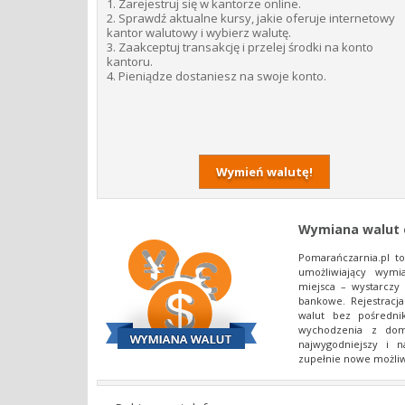
1.​ Zarejestruj​ się​​ w​ kantorze​ online.
2.​ Sprawdź​ aktualne​ kursy,​ jakie​ oferuje​​ internetowy​
kantor​ walutowy​ i​ wybierz​​ walutę.
3.​ ​Zaakceptuj​ ​transakcję​ ​i​ ​przelej​ ​środki​ ​na​ ​konto​ ​
kantoru.
4. Pieniądze​​ dostaniesz​​ na​​ swoje​​ konto​​.
Wymień walutę!
Wymiana walut 
Pomarańczarnia.pl​ to
umożliwiający​ wymi
miejsca​ –​ wystarczy​ 
bankowe.​ Rejestracja
walut​ bez​ pośrednikó
wychodzenia​ z​ domu
najwygodniejszy​ i​ n
zupełnie​ nowe możliw