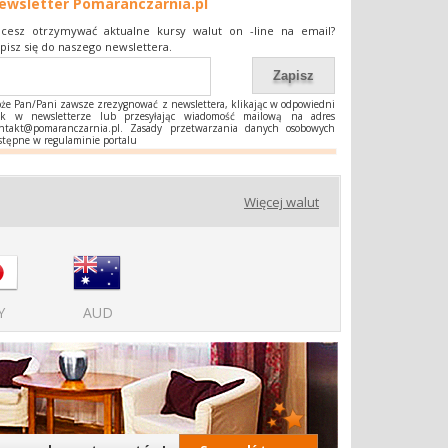
ewsletter Pomaranczarnia.pl
cesz otrzymywać aktualne kursy walut on -line na email?
pisz się do naszego newslettera.
że Pan/Pani zawsze zrezygnować z newslettera, klikając w odpowiedni
nk w newsletterze lub przesyłając wiadomość mailową na adres
ntakt@pomaranczarnia.pl
. Zasady przetwarzania danych osobowych
stępne w regulaminie portalu
Więcej walut
Y
AUD