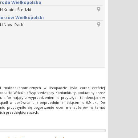
roda Wielkopolska
H Kupiec Średzki
orzów Wielkopolski
H Nova Park
 makroekonomicznych w listopadzie było coraz częściej
podarki. Wskaźnik Wyprzedzający Koniunktury, podawany przez
ch, informujący z wyprzedzeniem o przyszłych tendencjach w
u spadł w porównaniu z poprzednim miesiącem o 0,9 pkt. Do
pniu przyczyniło się pogorszenie ocen menadżerów na temat
ich przedsiębiorstwach.